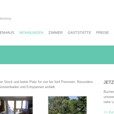
ttenberg
IENHAUS
WOHNUNGEN
ZIMMER
GASTSTÄTTE
PREISE
en Stock und bietet Platz für vier bis fünf Personen. Besonders
JETZ
 Sonnenbaden und Entspannen einlädt.
Buchen
unsere
nahe L
>> Zur