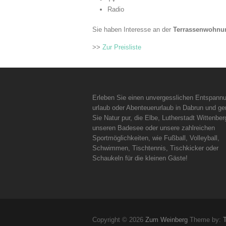
Radio
Sie haben Interesse an der
Terrassenwohnu
>>
Zur Preisliste
Erleben Sie einen unvergesslichen Entspann
urlaub oder Abenteuerurlaub in Dabrun und g
Sie Natur pur, die Elbe, Lutherstadt Wittenber
unseren Badesee oder unsere zahlreichen
Sportmöglichkeiten, wie Fußball, Volleyball,
Schwimmen, Tischtennis, Tischkicker oder
Schaukeln für die kleinen Gäste!
Copyright © 2026
Zum Weinberg
Theme by: