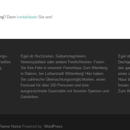
ng
? Dann
kontaktieren
Sie uns!
ungs-
Egal ob Hochzeiten, Geburtstagsfeiern,
Egal o
enießen
Vereinsjubiläen oder andere Festlichkeiten: Feiern
Dachge
g,
Sie Ihre Fete in unserem Ferienhaus Zum Weinberg
das ga
in Dabrun, bei Lutherstadt Wittenberg! Hier haben
eines 
Sie zahlreiche Übernachtungsmöglichkeiten, einen
Haus b
Festsaal für über 150 Personen und eine
freuen
ausgezeichnete Gaststätte mit feinsten Speisen und
Zum We
Getränken.
Theme Horse
Powered by:
WordPress