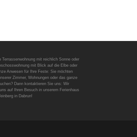
b Terrassenwohnung mit reichlich Sonne oder
schosswohnung mit Blick auf die Elbe oder
nze Anwesen für Ihre Feste: Sie möchten
unserer Zimmer, Wohnungen oder das ganze
uchen? Dann kontaktieren Sie uns: Wir
 uns auf Ihren Besuch in unserem Ferienhaus
inberg in Dabrun!